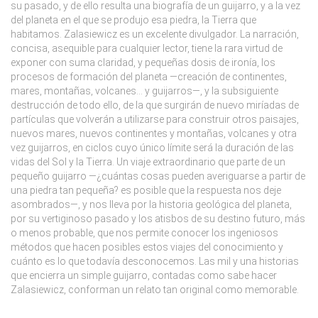
su pasado, y de ello resulta una biografía de un guijarro, y a la vez
del planeta en el que se produjo esa piedra, la Tierra que
habitamos. Zalasiewicz es un excelente divulgador. La narración,
concisa, asequible para cualquier lector, tiene la rara virtud de
exponer con suma claridad, y pequeñas dosis de ironía, los
procesos de formación del planeta —creación de continentes,
mares, montañas, volcanes… y guijarros—, y la subsiguiente
destrucción de todo ello, de la que surgirán de nuevo miríadas de
partículas que volverán a utilizarse para construir otros paisajes,
nuevos mares, nuevos continentes y montañas, volcanes y otra
vez guijarros, en ciclos cuyo único límite será la duración de las
vidas del Sol y la Tierra. Un viaje extraordinario que parte de un
pequeño guijarro —¿cuántas cosas pueden averiguarse a partir de
una piedra tan pequeña? es posible que la respuesta nos deje
asombrados—, y nos lleva por la historia geológica del planeta,
por su vertiginoso pasado y los atisbos de su destino futuro, más
o menos probable, que nos permite conocer los ingeniosos
métodos que hacen posibles estos viajes del conocimiento y
cuánto es lo que todavía desconocemos. Las mil y una historias
que encierra un simple guijarro, contadas como sabe hacer
Zalasiewicz, conforman un relato tan original como memorable.